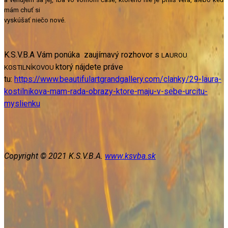
mám chuť si
vyskúšať niečo nové.
K.S.V.B.A Vám ponúka zaujímavý rozhovor s
LAUROU
ktorý nájdete práve
KOSTILNÍKOVOU
tu:
https://www.beautifulartgrandgallery.com/clanky/29-laura-
kostilnikova-mam-rada-obrazy-ktore-maju-v-sebe-urcitu-
myslienku
Copyright © 2021 K.S.V.B.A.
www.ksvba.sk