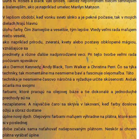
Guns N’ Roses a Black Veil Brides. Taktiež nepohrdnem niečím temnejším
a šialenejším, ako je napríklad umelec Marilyn Manson.
V lepšom období, keď vonku svieti slnko a je pekné počasie, tak v mojich
dielach hrajú hlavnú
úlohu farby. Čím žiarivejšie a veselšie, tým lepšie. Vtedy veľmi rada maľujem
niečo veselé,
ako napríklad prírodu, zvieratá, kvety alebo postavy obklopené mágiou,
vznášajúce sa
predmety a rôzne ďalšie nadprirodzené veci. Pri tejto tvorbe veľmi rada
počúvam spevákov
ako Dermot Kennedy, Andy Black, Tom Walker a Christina Perri.
Čo sa týka
techniky, tak momentálne ma nesmierne baví a fascinuje olejomaľba. Táto
technika je nesmierne časovo náročná a vyžaduje určite skúsenosti. Avšak
očarila ma svojimi
farbami, ktoré pracujú na olejovej báze a tie dokonalé a jednoduché
prechody sú na
nezaplatenie. A najväčšie čaro sa skrýva v lakovaní, keď farby doslova
ožijú a obraz dostane
úplne nový dych. Olejovými farbami maľujem výhradne na plátna, ktoré som
si v poslednej
dobe začala sama naťahovať našepsovaným plátnom. Neskôr si chcem
plátna vyrábať úplne