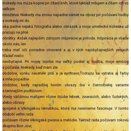
Inokedy ma múza kopne pri čítaní kníh, ktoré taktiež milujem a čítam ich vo
veľkom
množstve. Niekedy ma znovu napadne námet na obraz pri počúvaní hudby
a inokedy mi do
oka padne nejaká fotografia alebo obrázok a moje umelecké kolieska už
pracujú na plné
obrátky. Avšak najlepším zdrojom inšpirácie je príroda. Inšpirácia je všade
okolo nás, len
treba mať oči poriadne otvorené a aj v tých najobyčajnejších veciach
hľadať niečo
neobyčajné. Pri mojej tvorbe ma veľký podiel aj hudba, moje emócie
a počasie. Niekedy, keď mám zle
obdobie, vonku neustále prší a je sychravo, odrazu sa vytratia aj farby
a mňa popadne
obdobie, kedy najradšej tvorím obrazy iba v čiernobielej variante
s temnejším podtónom.
Vtedy väčšinou maľujem rôzne štúdie lebiek, zvieracích, alebo ľudských,
alebo obrazy
spojené s Vikingskou tématikou, ktorá ma nesmierne fascinuje. V tomto
období veľmi rada
počúvam rôzne Vikingské piesne a melódie. Taktiež rada počúvam rokovú
skupinu Bon Jovi,