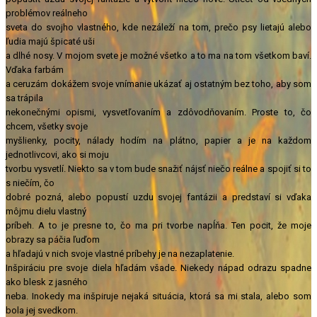
problémov reálneho
sveta do svojho vlastného, kde nezáleží na tom, prečo psy lietajú alebo
ľudia majú špicaté uši
a dlhé nosy. V mojom svete je možné všetko a to ma na tom všetkom baví.
Vďaka farbám
a ceruzám dokážem svoje vnímanie ukázať aj ostatným bez toho, aby som
sa trápila
nekonečnými opismi, vysvetľovaním a zdôvodňovaním. Proste to, čo
chcem, všetky svoje
myšlienky, pocity, nálady hodím na plátno, papier a je na každom
jednotlivcovi, ako si moju
tvorbu vysvetlí. Niekto sa v tom bude snažiť nájsť niečo reálne a spojiť si to
s niečím, čo
dobré pozná, alebo popustí uzdu svojej fantázii a predstaví si vďaka
môjmu dielu vlastný
príbeh. A to je presne to, čo ma pri tvorbe napĺňa. Ten pocit, že moje
obrazy sa páčia ľuďom
a hľadajú v nich svoje vlastné príbehy je na nezaplatenie.
Inšpiráciu pre svoje diela hľadám všade. Niekedy nápad odrazu spadne
ako blesk z jasného
neba. Inokedy ma inšpiruje nejaká situácia, ktorá sa mi stala, alebo som
bola jej svedkom.