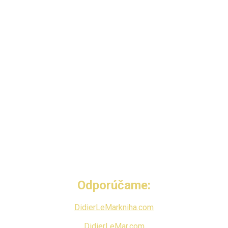
Odporúčame:
DidierLeMarkniha.com
DidierLeMar.com