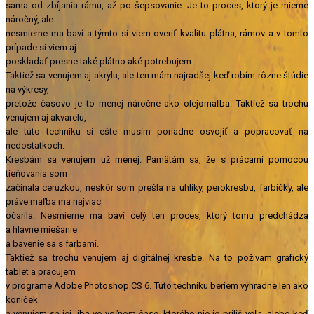
sama od zbíjania rámu, až po šepsovanie. Je to proces, ktorý je mierne
náročný, ale
nesmierne ma baví a týmto si viem overiť kvalitu plátna, rámov a v tomto
prípade si viem aj
poskladať presne také plátno aké potrebujem.
Taktiež sa venujem aj akrylu, ale ten mám najradšej keď robím rôzne štúdie
na výkresy,
pretože časovo je to menej náročne ako olejomaľba. Taktiež sa trochu
venujem aj akvarelu,
ale túto techniku si ešte musím poriadne osvojiť a popracovať na
nedostatkoch.
Kresbám sa venujem už menej. Pamätám sa, že s prácami pomocou
tieňovania som
začínala ceruzkou, neskôr som prešla na uhlíky, perokresbu, farbičky, ale
práve maľba ma najviac
očarila. Nesmierne ma baví celý ten proces, ktorý tomu predchádza
a hlavne miešanie
a bavenie sa s farbami.
Taktiež sa trochu venujem aj digitálnej kresbe. Na to požívam grafický
tablet a pracujem
v programe Adobe Photoshop CS 6. Túto techniku beriem výhradne len ako
koníček
a venujem sa jej, iba vo voľnom čase, ktorého nie je príliš veľa, alebo keď