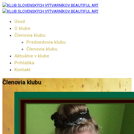
Úvod
O klube
Členovia klubu
Predsedovia klubu
Členovia klubu
Aktuálne v klube
Prihláška
Kontakt
Členovia klubu