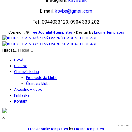
Instagram:
ksvba.sk
E-mail:
ksvba@gmail.com
Tel.: 0944033123, 0904 333 202
Copyright ©
Free Joomla! 4 templates
/ Design by
Engine Templates
Hľadať...
Úvod
O klube
Členovia klubu
Predsedovia klubu
Členovia klubu
Aktuálne v klube
Prihláška
Kontakt
X
click here
Free Joomla! templates
by
Engine Templates