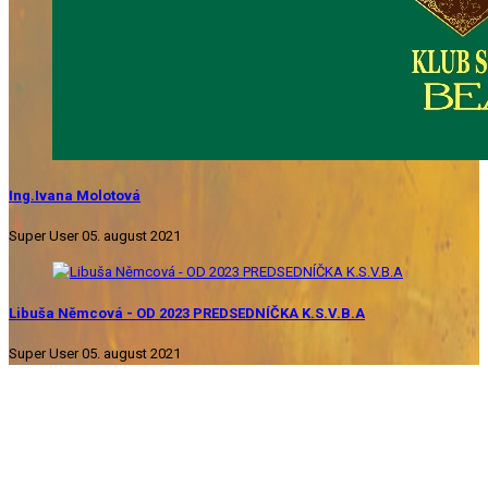
Ing.Ivana Molotová
Super User
05. august 2021
Libuša Němcová - OD 2023 PREDSEDNÍČKA K.S.V.B.A
Super User
05. august 2021