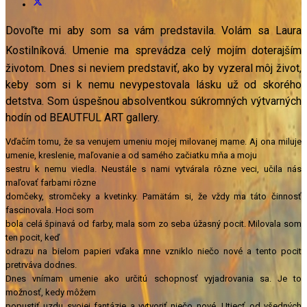
Dovoľte mi aby som sa vám predstavila. Volám sa
Laura
Kostilníková
. Umenie ma sprevádza celý mojím doterajším
životom. Dnes si neviem predstaviť, ako by vyzeral môj život,
keby som si k nemu nevypestovala lásku už od skorého
detstva.
Som úspešnou absolventkou súkromných výtvarných
hodín od BEAUTFUL ART gallery.
Vďačím tomu, že sa venujem umeniu
mojej milovanej mame. Aj ona miluje
umenie, kreslenie, maľovanie a od samého začiatku mňa a moju
sestru k nemu viedla. Neustále s nami vytvárala rôzne veci, učila nás
maľovať farbami rôzne
domčeky, stromčeky a kvetinky. Pamätám si, že vždy ma táto činnosť
fascinovala. Hoci som
bola celá špinavá od farby, mala som zo seba úžasný pocit. Milovala som
ten pocit, keď
odrazu na bielom papieri vďaka mne vzniklo niečo nové a tento pocit
pretrváva dodnes.
Dnes vnímam umenie ako určitú schopnosť vyjadrovania sa. Je to
možnosť, kedy môžem
popustiť uzdu svojej fantázie a vytvoriť niečo nové. Utiecť od všedných