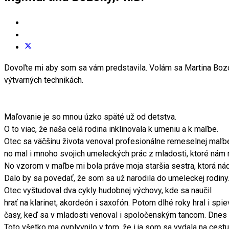
Dovoľte mi aby som sa vám predstavila. Volám sa Martina Boz
výtvarných technikách.
Maľovanie je so mnou úzko späté už od detstva.
O to viac, že naša celá rodina inklinovala k umeniu a k maľbe.
Otec sa väčšinu života venoval profesionálne remeselnej maľbe 
no mal i mnoho svojich umeleckých prác z mladosti, ktoré nám r
No vzorom v maľbe mi bola práve moja staršia sestra, ktorá ná
Dalo by sa povedať, že som sa už narodila do umeleckej rodiny
Otec vyštudoval dva cykly hudobnej výchovy, kde sa naučil
hrať na klarinet, akordeón i saxofón. Potom dlhé roky hral i spie
časy, keď sa v mladosti venoval i spoločenským tancom. Dnes u
Toto všetko ma ovplyvnilo v tom, že i ja som sa vydala na ces