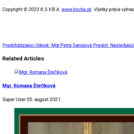
Copyright © 2023 K.S.V.B.A.
www.ksvba.sk
Všetky práva vyhra
Predchádzajúci článok: Mgr.Petra Sanigová
Predch.
Nasledujúci
Related Articles
Mgr. Romana Štefíková
Super User
05. august 2021