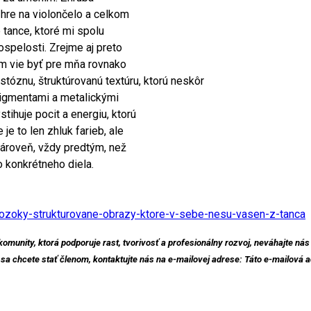
hre na violončelo a celkom
tance, ktoré mi spolu
ospelosti. Zrejme aj preto
om vie byť pre mňa rovnako
stóznu, štruktúrovanú textúru, ktorú neskôr
pigmentami a metalickými
tihuje pocit a energiu, ktorú
je to len zhluk farieb, ale
Zároveň, vždy predtým, než
o konkrétneho diela.
-bozoky-strukturovane-obrazy-ktore-v-sebe-nesu-vasen-z-tanca
 komunity, ktorá podporuje rast, tvorivosť a profesionálny rozvoj, neváhajte n
 sa chcete stať členom, kontaktujte nás na e-mailovej adrese:
Táto e-mailová a