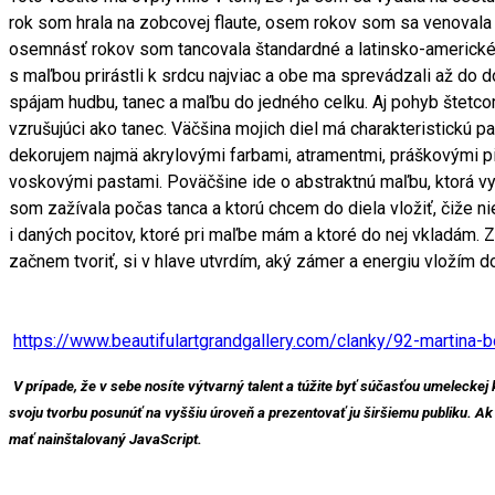
rok som hrala na zobcovej flaute, osem rokov som sa venovala 
osemnásť rokov som tancovala štandardné a latinsko-americké 
s maľbou prirástli k srdcu najviac a obe ma sprevádzali až do d
spájam hudbu, tanec a maľbu do jedného celku. Aj pohyb štetc
vzrušujúci ako tanec. Väčšina mojich diel má charakteristickú pa
dekorujem najmä akrylovými farbami, atramentmi, práškovými 
voskovými pastami. Poväčšine ide o abstraktnú maľbu, ktorá vys
som zažívala počas tanca a ktorú chcem do diela vložiť, čiže nie 
i daných pocitov, ktoré pri maľbe mám a ktoré do nej vkladám. 
začnem tvoriť, si v hlave utvrdím, aký zámer a energiu vložím d
https://www.beautifulartgrandgallery.com/clanky/92-martina
V prípade, že v sebe nosíte výtvarný talent a túžite byť súčasťou umeleckej
svoju tvorbu posunúť na vyššiu úroveň a prezentovať ju širšiemu publiku. Ak
mať nainštalovaný JavaScript.