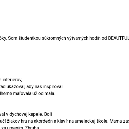
óky.
Som študentkou súkromných výtvarných hodín od BEAUTFUL 
interiérov,
ád ukazoval, aby nás inšpiroval.
dherne maľovala už od mala.
.
val v dychovej kapele. Boli
čí žiakov hru na akordeón a klavír na umeleckej škole. Mama za
tu za umením. Zhruba